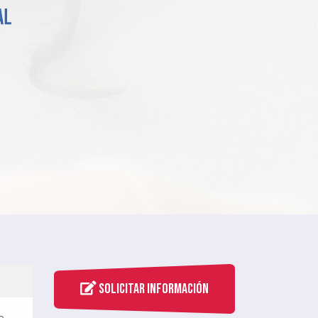
nto real
l!
s…
Solicitar Información
e