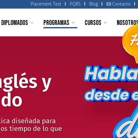
Placement Test
PQRS
Blog
Contacto
Diplomados
Programas
Cursos
Nosotro
nglés y
ndo
tica diseñada para
os tiempo de lo que