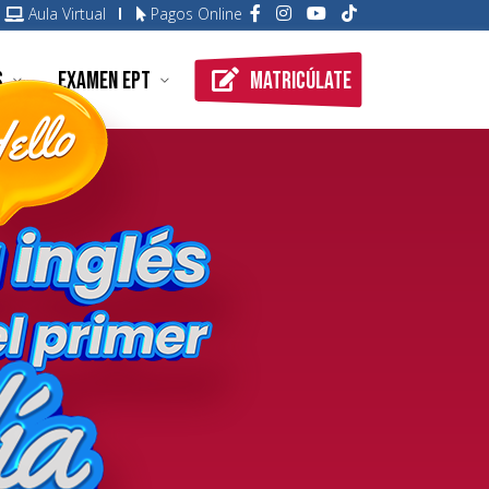
Aula Virtual
Pagos Online
Matricúlate
s
Examen EPT