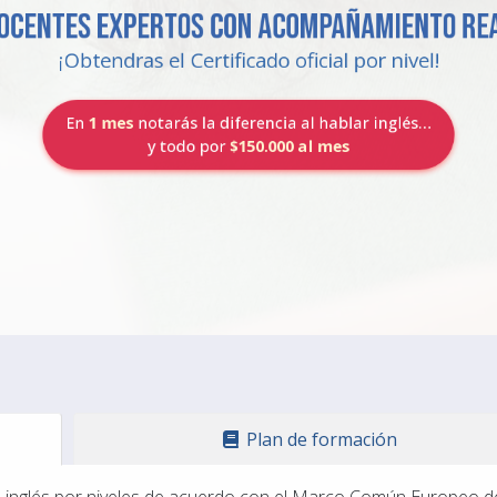
s expertos con acompañamie
Obtendras el Certificado oficial por nive
En
1 mes
notarás la diferencia al hablar inglé
y todo por
$150.000 al mes
Plan de formación
n inglés por niveles de acuerdo con el Marco Común Europeo d