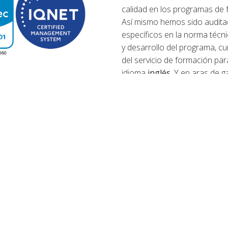
calidad en los programas de f
Así mismo hemos sido audita
específicos en la norma técni
y desarrollo del programa, cu
del servicio de formación par
idioma
inglés
. Y en aras de g
contamos con la certificación
Datos de contacto
En