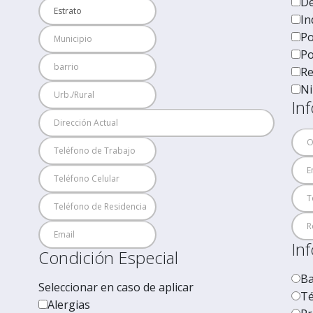
De
In
Po
Po
Re
Ni
In
In
Condición Especial
Ba
Seleccionar en caso de aplicar
Té
Alergias