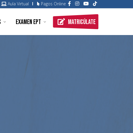
Aula Virtual
Pagos Online
Matricúlate
s
Examen EPT