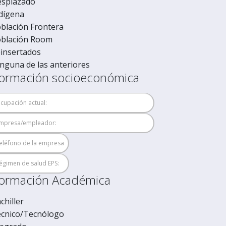
splazado
dígena
blación Frontera
blación Room
insertados
nguna de las anteriores
formación socioeconómica
formación Académica
chiller
cnico/Tecnólogo